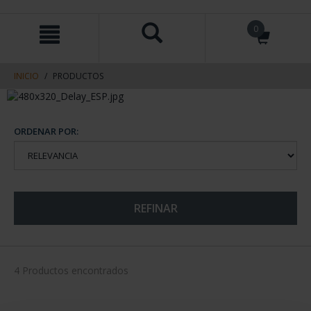
saltar
Saltar
0
al
al
contenido
men
de
navegacin
INICIO
PRODUCTOS
ORDENAR POR:
REFINAR
4 Productos encontrados