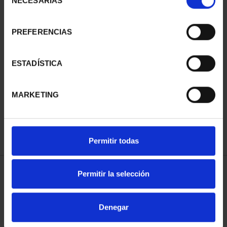
NECESARIAS
de
consentimiento
PREFERENCIAS
SUSCRIPCIÓN
SUSCRIPCIÓN
ESTADÍSTICA
CAPITALES DE
CAPITALES DE
PROVINCIA 3
PROVINCIA 4
MARKETING
949,00 €
949,00 €
Sólo para usuarios
Sólo para usuarios
registrados
registrados
Permitir todas
Permitir la selección
ORDENAR POR:
Denegar