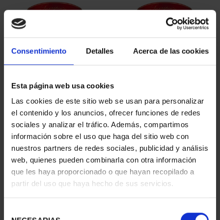
Consentimiento
Detalles
Acerca de las cookies
Esta página web usa cookies
SUSCRIPCIÓN
SUSCRIPCIÓN
Las cookies de este sitio web se usan para personalizar
CAPITALES DE
CAPITALES DE
el contenido y los anuncios, ofrecer funciones de redes
PROVINCIA 1
PROVINCIA 2
sociales y analizar el tráfico. Además, compartimos
949,00 €
949,00 €
información sobre el uso que haga del sitio web con
nuestros partners de redes sociales, publicidad y análisis
Sólo para usuarios
Sólo para usuarios
registrados
registrados
web, quienes pueden combinarla con otra información
que les haya proporcionado o que hayan recopilado a
partir del uso que haya hecho de sus servicios.
Selección