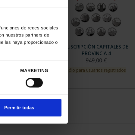
 funciones de redes sociales
con nuestros partners de
ue les haya proporcionado o
RIPCIÓN CAPITALES DE
SUSCRIPCIÓN CAPITALES DE
PROVINCIA 3
PROVINCIA 4
949,00 €
949,00 €
para usuarios registrados
Sólo para usuarios registrados
MARKETING
Permitir todas