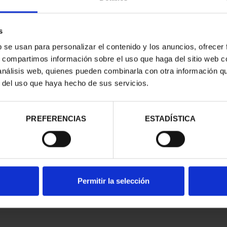
s
b se usan para personalizar el contenido y los anuncios, ofrecer
s, compartimos información sobre el uso que haga del sitio web 
 análisis web, quienes pueden combinarla con otra información q
CAPITALES DE
SUSCRIPCIÓN CAPITALES DE
SUSC
r del uso que haya hecho de sus servicios.
NCIA 1
PROVINCIA 2
00 €
949,00 €
ios registrados
Sólo para usuarios registrados
Sólo 
PREFERENCIAS
ESTADÍSTICA
Permitir la selección