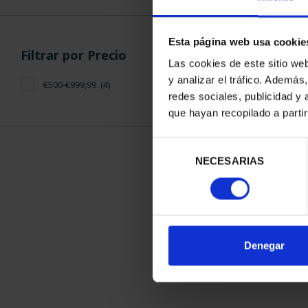
Esta página web usa cookie
Filtrar por Precio
Las cookies de este sitio we
y analizar el tráfico. Ademá
€500-€999,99
(4)
redes sociales, publicidad y
SUSCRIPCIÓN 
que hayan recopilado a parti
PROVI
949,
Selección
Sólo para usuar
NECESARIAS
de
consentimiento
ORDENAR POR:
Denegar