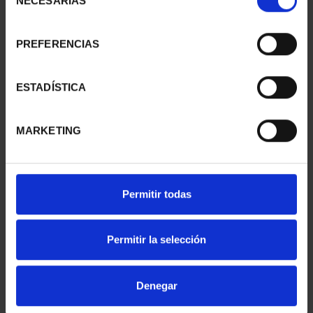
NECESARIAS
de
consentimiento
PREFERENCIAS
SUSCRIPCIÓN
SUSCRIPCIÓN
CAPITALES DE
CAPITALES DE
PROVINCIA 1
PROVINCIA 2
ESTADÍSTICA
949,00 €
949,00 €
Sólo para usuarios
Sólo para usuarios
MARKETING
registrados
registrados
Permitir todas
Permitir la selección
Denegar