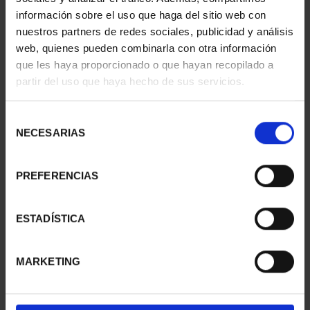
información sobre el uso que haga del sitio web con
nuestros partners de redes sociales, publicidad y análisis
web, quienes pueden combinarla con otra información
que les haya proporcionado o que hayan recopilado a
partir del uso que haya hecho de sus servicios.
SUSCRIPCIÓN
SUSCRIPCIÓN
CAPITALES DE
CAPITALES DE
PROVINCIA 3
PROVINCIA 4
Selección
949,00 €
949,00 €
NECESARIAS
de
consentimiento
Sólo para usuarios
Sólo para usuarios
registrados
registrados
PREFERENCIAS
ESTADÍSTICA
MARKETING