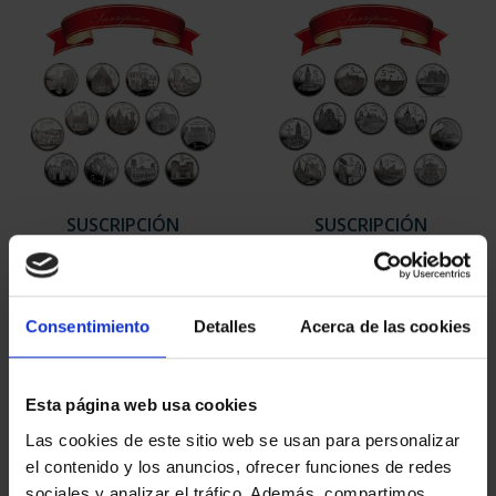
SUSCRIPCIÓN
SUSCRIPCIÓN
CAPITALES DE
CAPITALES DE
PROVINCIA 1
PROVINCIA 2
949,00 €
949,00 €
Consentimiento
Detalles
Acerca de las cookies
Sólo para usuarios
Sólo para usuarios
registrados
registrados
Esta página web usa cookies
Las cookies de este sitio web se usan para personalizar
el contenido y los anuncios, ofrecer funciones de redes
sociales y analizar el tráfico. Además, compartimos