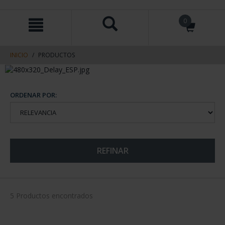
saltar
Saltar
0
al
al
contenido
men
de
navegacin
INICIO
PRODUCTOS
ORDENAR POR:
REFINAR
5 Productos encontrados