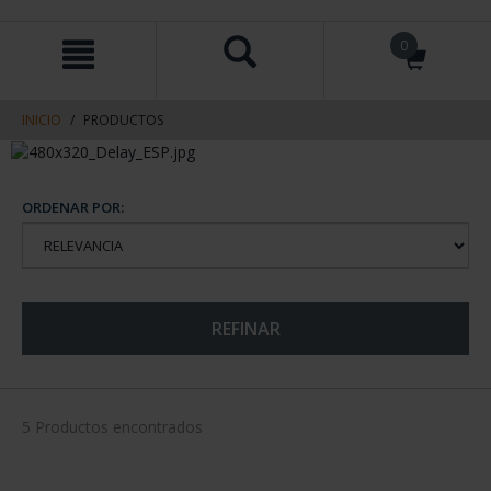
saltar
Saltar
0
al
al
contenido
men
de
navegacin
INICIO
PRODUCTOS
ORDENAR POR:
REFINAR
5 Productos encontrados