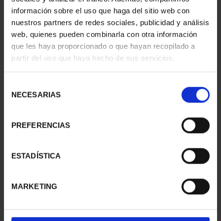
información sobre el uso que haga del sitio web con
nuestros partners de redes sociales, publicidad y análisis
web, quienes pueden combinarla con otra información
que les haya proporcionado o que hayan recopilado a
partir del uso que haya hecho de sus servicios.
SUSCRIPCIÓN
SUSCRIPCIÓN
CAPITALES DE
CAPITALES DE
PROVINCIA 3
PROVINCIA 4
Selección
949,00 €
949,00 €
NECESARIAS
de
consentimiento
Sólo para usuarios
Sólo para usuarios
registrados
registrados
PREFERENCIAS
ESTADÍSTICA
MARKETING