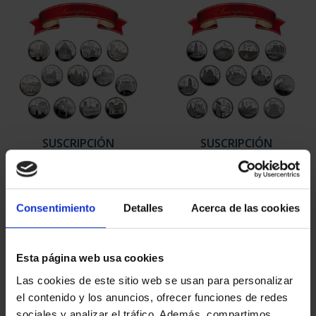
SUSCRIPCIÓN
SUSCRIPCIÓN
CAPITALES DE
CAPITALES DE
PROVINCIA 1
PROVINCIA 2
949,00 €
949,00 €
Consentimiento
Detalles
Acerca de las cookies
Sólo para usuarios
Sólo para usuarios
registrados
registrados
Esta página web usa cookies
Las cookies de este sitio web se usan para personalizar
el contenido y los anuncios, ofrecer funciones de redes
sociales y analizar el tráfico. Además, compartimos