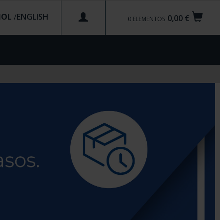
ÑOL
/
0,00 €
0
ELEMENTOS