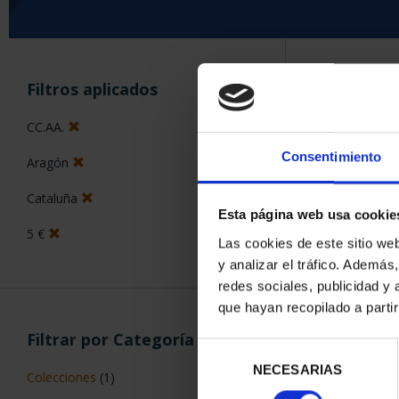
ORDENAR POR:
Filtros aplicados
CC.AA.
Consentimiento
Aragón
5 Productos en
Cataluña
Esta página web usa cookie
5 €
Las cookies de este sitio we
y analizar el tráfico. Ademá
redes sociales, publicidad y
que hayan recopilado a parti
Filtrar por Categoría
Selección
NECESARIAS
de
Colecciones
(1)
consentimiento