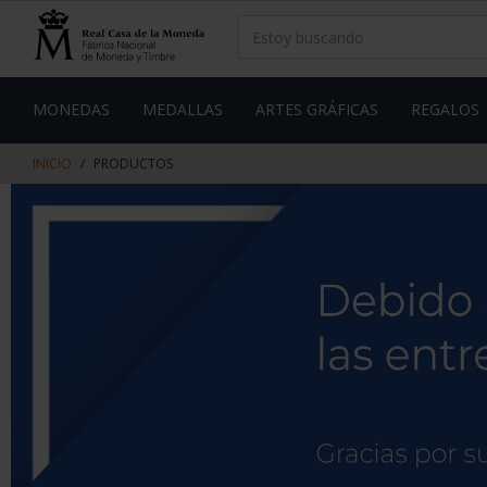
saltar
Saltar
al
al
contenido
men
de
navegacin
MONEDAS
MEDALLAS
ARTES GRÁFICAS
REGALOS
INICIO
PRODUCTOS