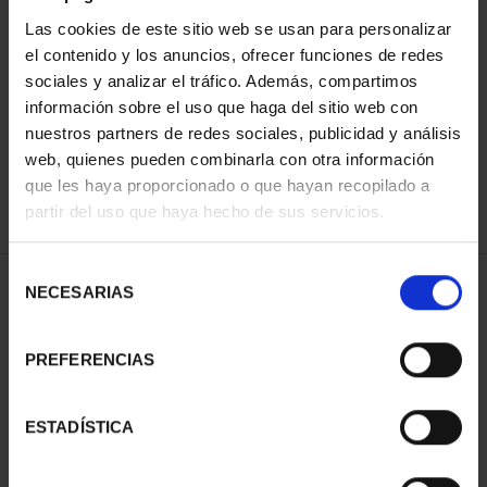
Las cookies de este sitio web se usan para personalizar
el contenido y los anuncios, ofrecer funciones de redes
ORDENAR POR:
sociales y analizar el tráfico. Además, compartimos
información sobre el uso que haga del sitio web con
nuestros partners de redes sociales, publicidad y análisis
web, quienes pueden combinarla con otra información
que les haya proporcionado o que hayan recopilado a
REFINAR
partir del uso que haya hecho de sus servicios.
Selección
1 Productos encontrados
NECESARIAS
de
consentimiento
PREFERENCIAS
ESTADÍSTICA