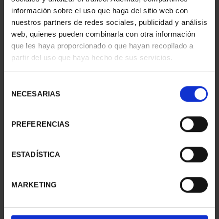
información sobre el uso que haga del sitio web con
nuestros partners de redes sociales, publicidad y análisis
web, quienes pueden combinarla con otra información
que les haya proporcionado o que hayan recopilado a
partir del uso que haya hecho de sus servicios.
SUSCRIPCIÓN
SUSCRIPCIÓN
CAPITALES DE
CAPITALES DE
PROVINCIA 3
PROVINCIA 4
Selección
949,00 €
949,00 €
NECESARIAS
de
consentimiento
Sólo para usuarios
Sólo para usuarios
registrados
registrados
PREFERENCIAS
ESTADÍSTICA
MARKETING