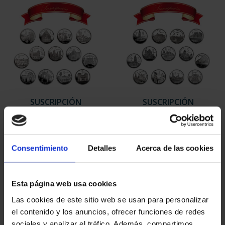
SUSCRIPCIÓN
SUSCRIPCIÓN
CAPITALES DE
CAPITALES DE
PROVINCIA 1
PROVINCIA 2
949,00 €
949,00 €
Consentimiento
Detalles
Acerca de las cookies
Sólo para usuarios
Sólo para usuarios
registrados
registrados
Esta página web usa cookies
Las cookies de este sitio web se usan para personalizar
el contenido y los anuncios, ofrecer funciones de redes
sociales y analizar el tráfico. Además, compartimos