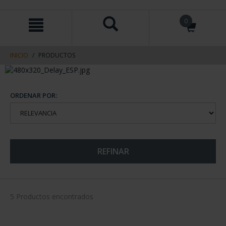
saltar
Saltar
0
al
al
contenido
men
de
navegacin
INICIO
PRODUCTOS
ORDENAR POR:
REFINAR
5 Productos encontrados