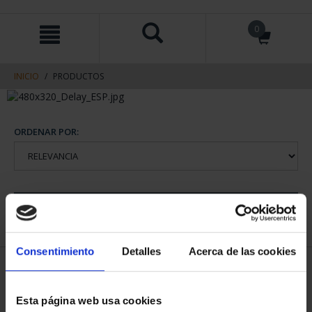
saltar
Saltar
0
al
al
contenido
men
de
navegacin
INICIO
PRODUCTOS
ORDENAR POR:
REFINAR
Consentimiento
Detalles
Acerca de las cookies
1 Productos encontrados
Esta página web usa cookies