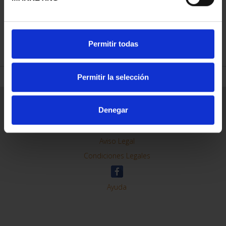
REFINAR
Permitir todas
Permitir la selección
Información General
Denegar
Contacto
Preguntas Frequentes (FAQs)
Aviso Legal
Condiciones Legales
Ayuda