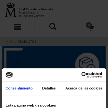
saltar
Saltar
0
al
al
contenido
men
de
navegacin
INICIO
PRODUCTOS
Consentimiento
Detalles
Acerca de las cookies
Esta página web usa cookies