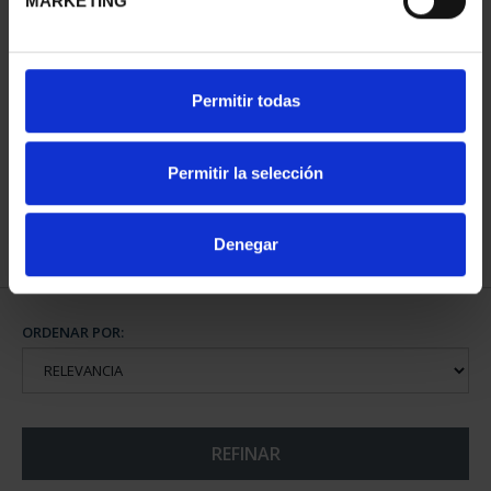
MARKETING
CIUDADES PATRIMONIO
SUSCRIPCIÓN CIUDADES
Permitir todas
II - SALAMANCA
PATRIMONIO DE LA
73,00 €
HU...
1.095,00 €
Permitir la selección
Sólo para usuarios
registrados
Denegar
ORDENAR POR:
REFINAR