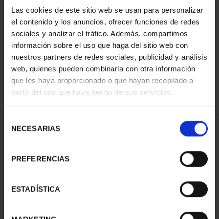
Las cookies de este sitio web se usan para personalizar
el contenido y los anuncios, ofrecer funciones de redes
ORDENAR POR:
sociales y analizar el tráfico. Además, compartimos
información sobre el uso que haga del sitio web con
nuestros partners de redes sociales, publicidad y análisis
web, quienes pueden combinarla con otra información
que les haya proporcionado o que hayan recopilado a
REFINAR
partir del uso que haya hecho de sus servicios.
Selección
NECESARIAS
de
2 Productos encontrados
consentimiento
PREFERENCIAS
ESTADÍSTICA