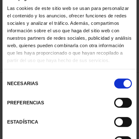
Las cookies de este sitio web se usan para personalizar
el contenido y los anuncios, ofrecer funciones de redes
ORDENAR POR:
sociales y analizar el tráfico. Además, compartimos
información sobre el uso que haga del sitio web con
nuestros partners de redes sociales, publicidad y análisis
web, quienes pueden combinarla con otra información
que les haya proporcionado o que hayan recopilado a
REFINAR
partir del uso que haya hecho de sus servicios.
Selección
1 Productos encontrados
NECESARIAS
de
consentimiento
PREFERENCIAS
ESTADÍSTICA