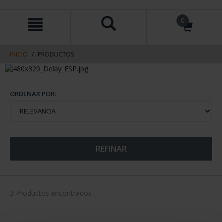
saltar
Saltar
0
al
al
contenido
men
de
navegacin
INICIO
PRODUCTOS
ORDENAR POR:
REFINAR
3 Productos encontrados