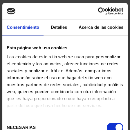
Consentimiento
Detalles
Acerca de las cookies
Esta página web usa cookies
Las cookies de este sitio web se usan para personalizar
CIUDADES PATRIMONIO
CIUDADES PATRIMONIO
el contenido y los anuncios, ofrecer funciones de redes
- ÁVILA
II - SALAMANCA
sociales y analizar el tráfico. Además, compartimos
73,00 €
73,00 €
información sobre el uso que haga del sitio web con
nuestros partners de redes sociales, publicidad y análisis
web, quienes pueden combinarla con otra información
que les haya proporcionado o que hayan recopilado a
partir del uso que haya hecho de sus servicios.
Selección
NECESARIAS
de