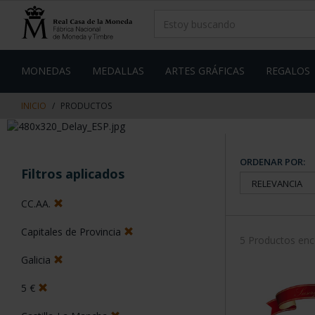
saltar
Saltar
al
al
contenido
men
de
navegacin
MONEDAS
MEDALLAS
ARTES GRÁFICAS
REGALOS
INICIO
PRODUCTOS
ORDENAR POR:
Filtros aplicados
CC.AA.
Capitales de Provincia
5 Productos en
Galicia
5 €