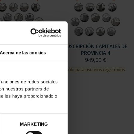
RIPCIÓN CAPITALES DE
SUSCRIPCIÓN CAPITALES DE
PROVINCIA 3
PROVINCIA 4
Acerca de las cookies
949,00 €
949,00 €
para usuarios registrados
Sólo para usuarios registrados
 funciones de redes sociales
con nuestros partners de
ue les haya proporcionado o
MARKETING