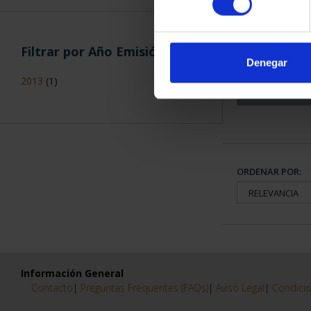
CAPITALES 
COLECCION
Filtrar por Año Emisión
3.79
Denegar
2013
(1)
ORDENAR POR:
Información General
Contacto
|
Preguntas Frequentes (FAQs)
|
Aviso Legal
|
Condicio