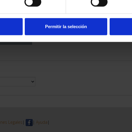
DE PROVINCIA
 COMPLET...
6,00 €
Permitir la selección
nes Legales
|
|
Ayuda
|