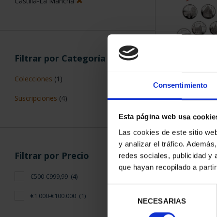
Castilla-La Mancha
Filtrar por Categoría
SUSCRIPCIÓN 
Colecciones
(1)
PROVI
Consentimiento
949,
Suscripciones
(4)
Sólo para usuar
Esta página web usa cookie
Las cookies de este sitio we
y analizar el tráfico. Ademá
Filtrar por Precio
redes sociales, publicidad y
que hayan recopilado a parti
€500-€999,99
(4)
Selección
€1.000-€100.000
(1)
NECESARIAS
de
consentimiento