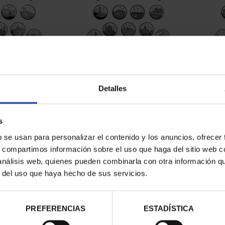
CAPITALES DE
SUSCRIPCIÓN CAPITALES DE
SUSC
NCIA 1
PROVINCIA 2
Detalles
00 €
949,00 €
ios registrados
Sólo para usuarios registrados
Sólo 
s
b se usan para personalizar el contenido y los anuncios, ofrecer
s, compartimos información sobre el uso que haga del sitio web 
 análisis web, quienes pueden combinarla con otra información q
r del uso que haya hecho de sus servicios.
PREFERENCIAS
ESTADÍSTICA