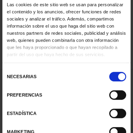
Las cookies de este sitio web se usan para personalizar
el contenido y los anuncios, ofrecer funciones de redes
sociales y analizar el tráfico. Además, compartimos
ORDENAR POR:
información sobre el uso que haga del sitio web con
nuestros partners de redes sociales, publicidad y análisis
web, quienes pueden combinarla con otra información
que les haya proporcionado o que hayan recopilado a
REFINAR
partir del uso que haya hecho de sus servicios.
Selección
NECESARIAS
de
2 Productos encontrados
consentimiento
PREFERENCIAS
ESTADÍSTICA
MARKETING