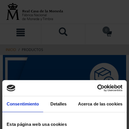
saltar
Saltar
0
al
al
contenido
men
de
navegacin
INICIO
PRODUCTOS
Consentimiento
Detalles
Acerca de las cookies
Esta página web usa cookies