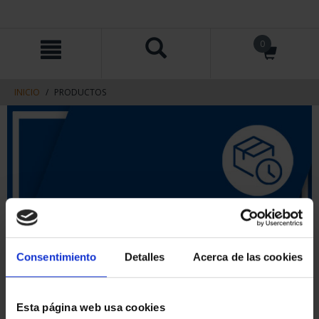
saltar
Saltar
0
al
al
contenido
men
de
navegacin
INICIO
PRODUCTOS
Consentimiento
Detalles
Acerca de las cookies
Esta página web usa cookies