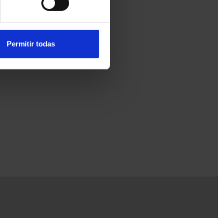
RIPCIÓN CAPITALES DE
SUSCRIPCIÓN CAPITALES DE
PROVINCIA 3
PROVINCIA 4
949,00 €
949,00 €
para usuarios registrados
Sólo para usuarios registrados
Permitir todas