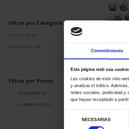
ORDENAR POR:
Filtros aplicados
CC.AA.
Consentimiento
Capitales de Provincia
5 Productos en
Cataluña
Esta página web usa cookie
Madrid
Las cookies de este sitio we
y analizar el tráfico. Ademá
redes sociales, publicidad y
que hayan recopilado a parti
Filtrar por Categoría
Selección
NECESARIAS
de
Colecciones
(1)
consentimiento