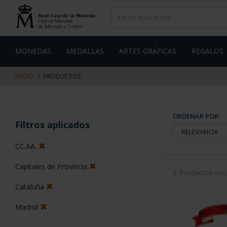
saltar
Saltar
al
al
contenido
men
de
navegacin
MONEDAS
MEDALLAS
ARTES GRÁFICAS
REGALOS
INICIO
PRODUCTOS