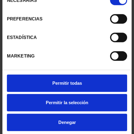
NECESARIAS
de
consentimiento
PREFERENCIAS
SUSCRIPCIÓN
SUSCRIPCIÓN
CAPITALES DE
CAPITALES DE
PROVINCIA 1
PROVINCIA 2
ESTADÍSTICA
949,00 €
949,00 €
Sólo para usuarios
Sólo para usuarios
MARKETING
registrados
registrados
Permitir todas
Permitir la selección
Denegar