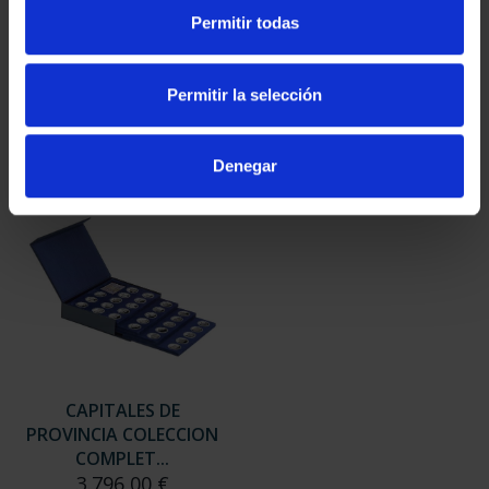
SUSCRIPCIÓN
SUSCRIPCIÓN
Permitir todas
CAPITALES DE
CAPITALES DE
PROVINCIA 3
PROVINCIA 4
949,00 €
949,00 €
Permitir la selección
Sólo para usuarios
Sólo para usuarios
registrados
registrados
Denegar
CAPITALES DE
PROVINCIA COLECCION
COMPLET...
3.796,00 €