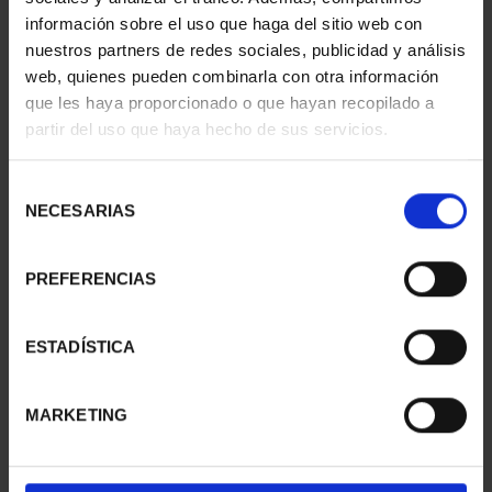
información sobre el uso que haga del sitio web con
nuestros partners de redes sociales, publicidad y análisis
web, quienes pueden combinarla con otra información
SUSCRIPCIÓN
SUSCRIPCIÓN
que les haya proporcionado o que hayan recopilado a
CAPITALES DE
CAPITALES DE
partir del uso que haya hecho de sus servicios.
PROVINCIA 1
PROVINCIA 2
949,00 €
949,00 €
Selección
Sólo para usuarios
Sólo para usuarios
NECESARIAS
de
registrados
registrados
consentimiento
PREFERENCIAS
ESTADÍSTICA
MARKETING