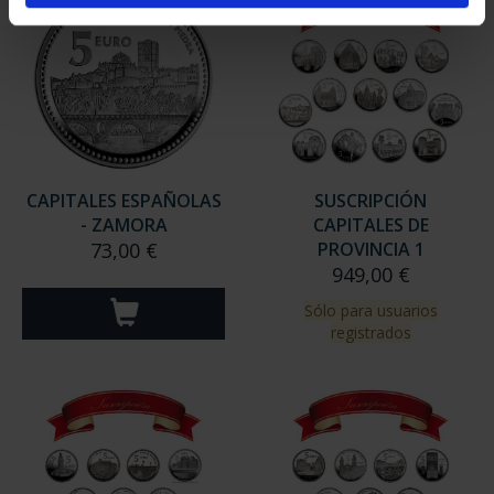
CAPITALES ESPAÑOLAS
SUSCRIPCIÓN
- ZAMORA
CAPITALES DE
73,00 €
PROVINCIA 1
949,00 €
Sólo para usuarios
registrados