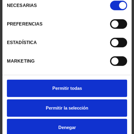
NECESARIAS
de
consentimiento
PREFERENCIAS
ESTADÍSTICA
MARKETING
CAPITALES ESPAÑOLAS
CAPITALES ESPAÑOLAS
- SORIA
- VALLADOLID
Permitir todas
73,00 €
73,00 €
Permitir la selección
Denegar