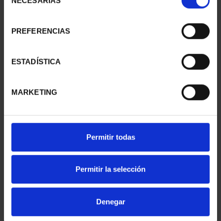
NECESARIAS
de
consentimiento
PREFERENCIAS
SUSCRIPCIÓN
SUSCRIPCIÓN
CAPITALES DE
CAPITALES DE
PROVINCIA 1
PROVINCIA 2
ESTADÍSTICA
949,00 €
949,00 €
Sólo para usuarios
Sólo para usuarios
MARKETING
registrados
registrados
Permitir todas
Permitir la selección
Denegar