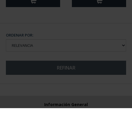
ORDENAR POR:
REFINAR
Información General
Contacto
Preguntas Frequentes (FAQs)
Aviso Legal