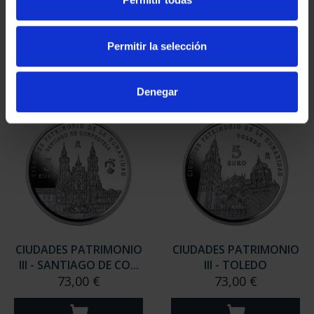
III - TARRAGONA
III - SEGOVIA
73,00 €
73,00 €
Permitir la selección
Denegar
CIUDADES PATRIMONIO
CIUDADES PATRIMONIO
III - SANTIAGO DE CO...
III - TOLEDO
73,00 €
73,00 €