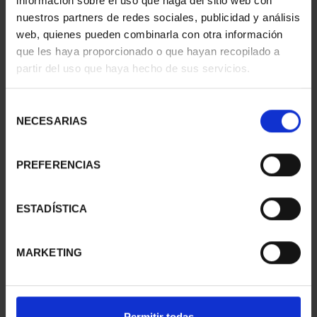
información sobre el uso que haga del sitio web con
nuestros partners de redes sociales, publicidad y análisis
web, quienes pueden combinarla con otra información
que les haya proporcionado o que hayan recopilado a
CIUDADES PATRIMONIO
CIUDADES PATRIMONIO
partir del uso que haya hecho de sus servicios.
II - CUENCA
II - SALAMANCA
73,00 €
73,00 €
Selección
NECESARIAS
de
consentimiento
PREFERENCIAS
ESTADÍSTICA
MARKETING
CIUDADES PATRIMONIO
CIUDADES PATRIMONIO
Permitir todas