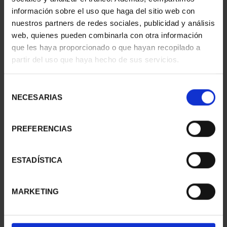
información sobre el uso que haga del sitio web con
nuestros partners de redes sociales, publicidad y análisis
web, quienes pueden combinarla con otra información
que les haya proporcionado o que hayan recopilado a
partir del uso que haya hecho de sus servicios.
SUSCRIPCIÓN
SUSCRIPCIÓN
CAPITALES DE
CAPITALES DE
PROVINCIA 3
PROVINCIA 4
Selección
949,00 €
949,00 €
NECESARIAS
de
consentimiento
Sólo para usuarios
Sólo para usuarios
registrados
registrados
PREFERENCIAS
ESTADÍSTICA
MARKETING