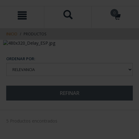
saltar
Saltar
0
al
al
contenido
men
de
navegacin
INICIO
PRODUCTOS
ORDENAR POR:
REFINAR
5 Productos encontrados