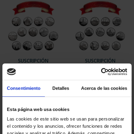
SUSCRIPCIÓN
SUSCRIPCIÓN
CAPITALES DE
CAPITALES DE
PROVINCIA 1
PROVINCIA 2
949,00 €
949,00 €
Consentimiento
Detalles
Acerca de las cookies
Sólo para usuarios
Sólo para usuarios
registrados
registrados
Esta página web usa cookies
Las cookies de este sitio web se usan para personalizar
el contenido y los anuncios, ofrecer funciones de redes
sociales y analizar el tráfico. Además, compartimos