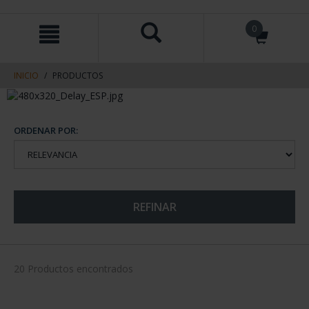
saltar
Saltar
0
al
al
contenido
men
de
navegacin
INICIO
PRODUCTOS
ORDENAR POR:
REFINAR
20 Productos encontrados