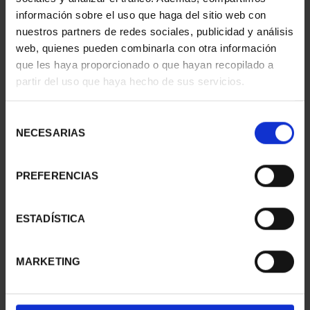
información sobre el uso que haga del sitio web con
nuestros partners de redes sociales, publicidad y análisis
web, quienes pueden combinarla con otra información
que les haya proporcionado o que hayan recopilado a
partir del uso que haya hecho de sus servicios.
SUSCRIPCIÓN
SUSCRIPCIÓN
CAPITALES DE
CAPITALES DE
PROVINCIA 3
PROVINCIA 4
Selección
949,00 €
949,00 €
NECESARIAS
de
consentimiento
Sólo para usuarios
Sólo para usuarios
registrados
registrados
PREFERENCIAS
ESTADÍSTICA
MARKETING