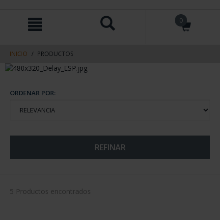
saltar
Saltar
0
al
al
contenido
men
de
navegacin
INICIO
PRODUCTOS
ORDENAR POR:
REFINAR
5 Productos encontrados