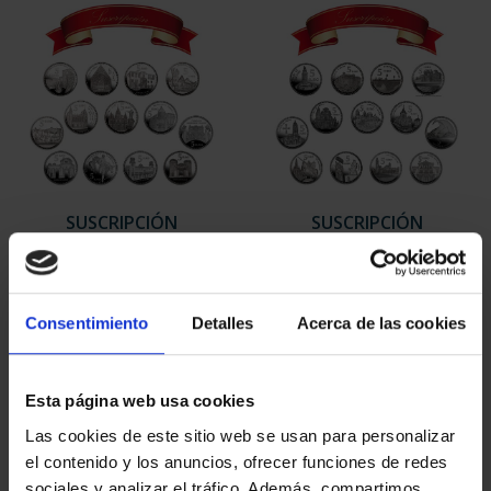
SUSCRIPCIÓN
SUSCRIPCIÓN
CAPITALES DE
CAPITALES DE
PROVINCIA 1
PROVINCIA 2
949,00 €
949,00 €
Consentimiento
Detalles
Acerca de las cookies
Sólo para usuarios
Sólo para usuarios
registrados
registrados
Esta página web usa cookies
Las cookies de este sitio web se usan para personalizar
el contenido y los anuncios, ofrecer funciones de redes
sociales y analizar el tráfico. Además, compartimos