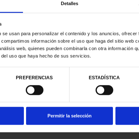
Detalles
s
b se usan para personalizar el contenido y los anuncios, ofrecer
s, compartimos información sobre el uso que haga del sitio web 
E PROVINCIA
 análisis web, quienes pueden combinarla con otra información q
COMPLET...
r del uso que haya hecho de sus servicios.
,00 €
PREFERENCIAS
ESTADÍSTICA
Permitir la selección