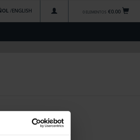
ÑOL
/
€0.00
0
ELEMENTOS