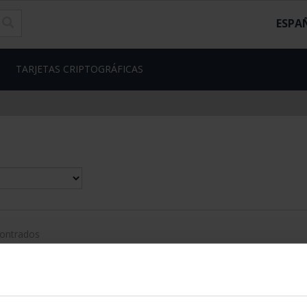
ESPA
TARJETAS CRIPTOGRÁFICAS
contrados