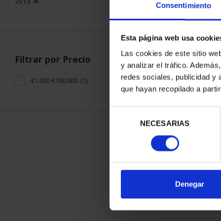
2013
Consentimiento
Esta página web usa cookie
Las cookies de este sitio we
Filtrar por Precio
y analizar el tráfico. Ademá
CAPITALES D
redes sociales, publicidad y
€1.000-€100.000
(1)
COLECCION 
que hayan recopilado a parti
3.796
Selección
NECESARIAS
de
consentimiento
ORDENAR POR:
Denegar