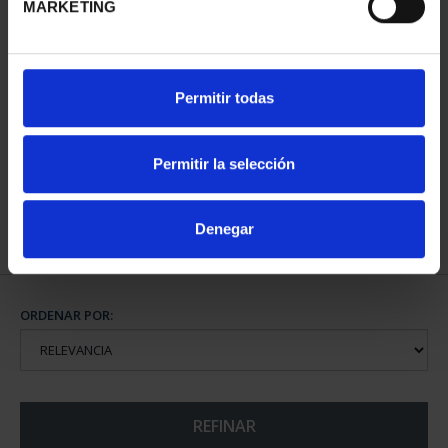
MARKETING
PATRIMONIO
PATRIMONIO
Permitir todas
NACIONAL I - EL
NACIONAL II - PALACIO
ESCORIAL
REAL DE...
73,00 €
73,00 €
Permitir la selección
Denegar
ORDENAR POR:
REFINAR