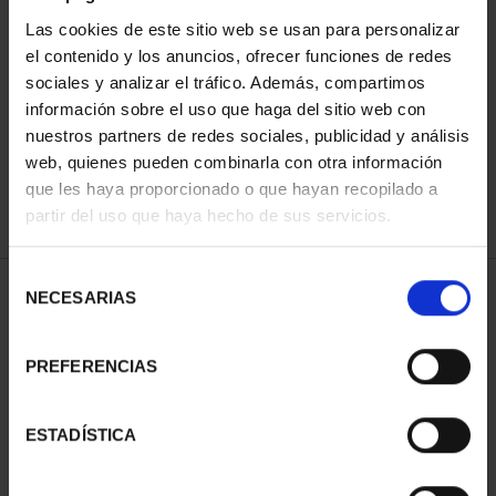
Las cookies de este sitio web se usan para personalizar
el contenido y los anuncios, ofrecer funciones de redes
ORDENAR POR:
sociales y analizar el tráfico. Además, compartimos
información sobre el uso que haga del sitio web con
nuestros partners de redes sociales, publicidad y análisis
web, quienes pueden combinarla con otra información
que les haya proporcionado o que hayan recopilado a
REFINAR
partir del uso que haya hecho de sus servicios.
Selección
2 Productos encontrados
NECESARIAS
de
consentimiento
PREFERENCIAS
ESTADÍSTICA