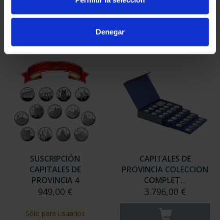
949,00 €
949,00 €
Sólo para usuarios
Sólo para usuarios
Denegar
registrados
registrados
SUSCRIPCIÓN
CAPITALES DE
CAPITALES DE
PROVINCIA COLECCION
PROVINCIA 4
COMPLET...
949,00 €
3.796,00 €
Sólo para usuarios