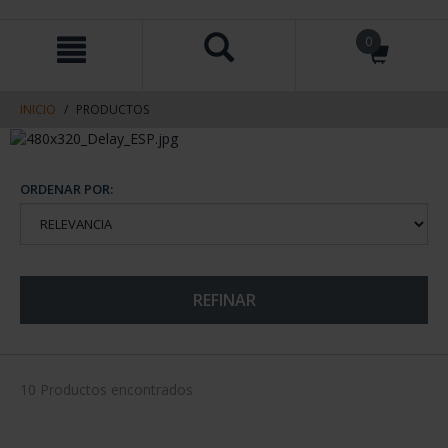
saltar
Saltar
0
al
al
contenido
men
de
navegacin
INICIO
PRODUCTOS
ORDENAR POR:
REFINAR
10 Productos encontrados