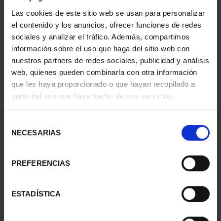
Las cookies de este sitio web se usan para personalizar
el contenido y los anuncios, ofrecer funciones de redes
ORDENAR POR:
sociales y analizar el tráfico. Además, compartimos
información sobre el uso que haga del sitio web con
nuestros partners de redes sociales, publicidad y análisis
web, quienes pueden combinarla con otra información
que les haya proporcionado o que hayan recopilado a
REFINAR
partir del uso que haya hecho de sus servicios.
Selección
1 Productos encontrados
NECESARIAS
de
consentimiento
PREFERENCIAS
ESTADÍSTICA