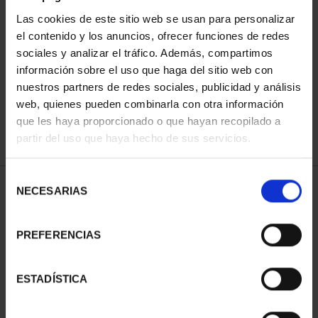
Las cookies de este sitio web se usan para personalizar
el contenido y los anuncios, ofrecer funciones de redes
ORDENAR POR:
sociales y analizar el tráfico. Además, compartimos
información sobre el uso que haga del sitio web con
nuestros partners de redes sociales, publicidad y análisis
web, quienes pueden combinarla con otra información
que les haya proporcionado o que hayan recopilado a
REFINAR
partir del uso que haya hecho de sus servicios.
Selección
1 Productos encontrados
NECESARIAS
de
consentimiento
PREFERENCIAS
ESTADÍSTICA