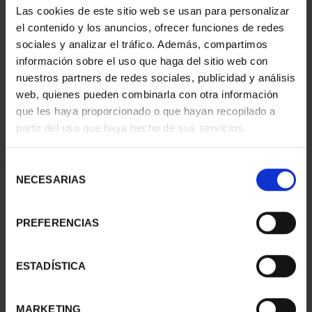
Las cookies de este sitio web se usan para personalizar
el contenido y los anuncios, ofrecer funciones de redes
sociales y analizar el tráfico. Además, compartimos
ORDENAR POR:
información sobre el uso que haga del sitio web con
nuestros partners de redes sociales, publicidad y análisis
web, quienes pueden combinarla con otra información
que les haya proporcionado o que hayan recopilado a
REFINAR
partir del uso que haya hecho de sus servicios.
Selección
NECESARIAS
de
2 Productos encontrados
consentimiento
PREFERENCIAS
ESTADÍSTICA
MARKETING