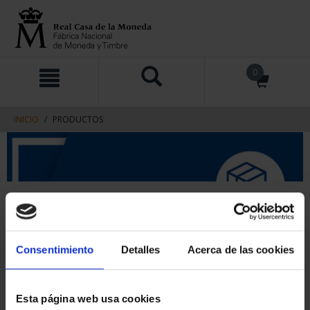
saltar
Saltar
0
al
al
contenido
men
de
navegacin
INICIO
PRODUCTOS
Consentimiento
Detalles
Acerca de las cookies
Esta página web usa cookies