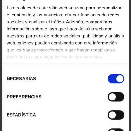
Las cookies de este sitio web se usan para personalizar
el contenido y los anuncios, ofrecer funciones de redes
ORDENAR POR:
sociales y analizar el tráfico. Además, compartimos
información sobre el uso que haga del sitio web con
nuestros partners de redes sociales, publicidad y análisis
web, quienes pueden combinarla con otra información
que les haya proporcionado o que hayan recopilado a
REFINAR
partir del uso que haya hecho de sus servicios.
Selección
1 Productos encontrados
NECESARIAS
de
consentimiento
PREFERENCIAS
ESTADÍSTICA