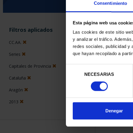
Consentimiento
Esta página web usa cookie
ORDENAR POR:
Filtros aplicados
Las cookies de este sitio we
y analizar el tráfico. Ademá
CC.AA.
redes sociales, publicidad y
que hayan recopilado a parti
Series
1 Productos en
Capitales de Provincia
Selección
NECESARIAS
de
Cataluña
consentimiento
Aragón
2013
Denegar