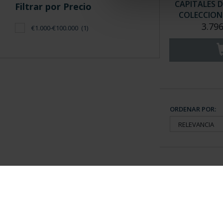
CAPITALES D
Filtrar por Precio
COLECCION 
3.796
€1.000-€100.000
(1)
ORDENAR POR:
Información General
Contacto
|
Preguntas Frequentes (FAQs)
|
Aviso Legal
|
Condicio