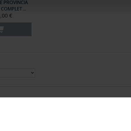
E PROVINCIA
COMPLET...
,00 €
nes Legales
|
|
Ayuda
|