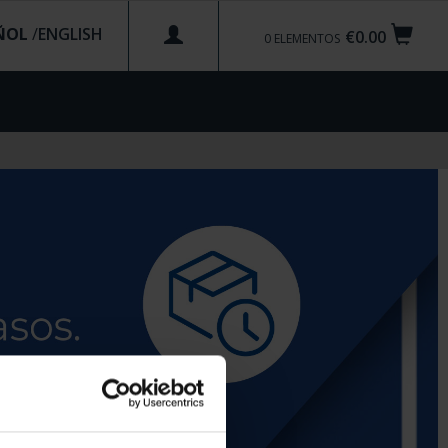
ÑOL
/
€0.00
0
ELEMENTOS