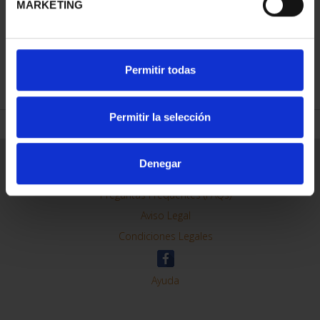
MARKETING
REFINAR
Permitir todas
Permitir la selección
Información General
Denegar
Contacto
Preguntas Frequentes (FAQs)
Aviso Legal
Condiciones Legales
Ayuda