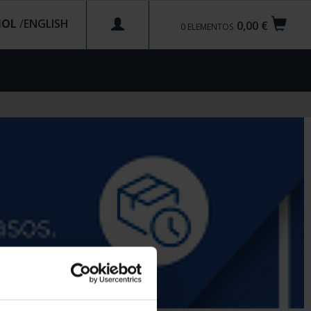
ÑOL
/
0,00 €
0
ELEMENTOS