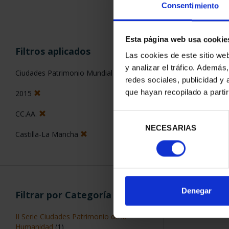
Consentimiento
Esta página web usa cookie
ORDENAR POR:
Filtros aplicados
Las cookies de este sitio we
y analizar el tráfico. Ademá
Ciudades Patrimonio Mundial
redes sociales, publicidad y
que hayan recopilado a parti
2015
2 Productos en
CC.AA.
Selección
NECESARIAS
de
Castilla-La Mancha
consentimiento
Denegar
Filtrar por Categoría
II Serie Ciudades Patrimonio de la
Humanidad
(1)