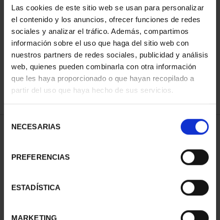
Las cookies de este sitio web se usan para personalizar
el contenido y los anuncios, ofrecer funciones de redes
sociales y analizar el tráfico. Además, compartimos
ORDENAR POR:
información sobre el uso que haga del sitio web con
nuestros partners de redes sociales, publicidad y análisis
web, quienes pueden combinarla con otra información
que les haya proporcionado o que hayan recopilado a
REFINAR
partir del uso que haya hecho de sus servicios.
Selección
NECESARIAS
de
1 Productos encontrados
consentimiento
PREFERENCIAS
ESTADÍSTICA
MARKETING