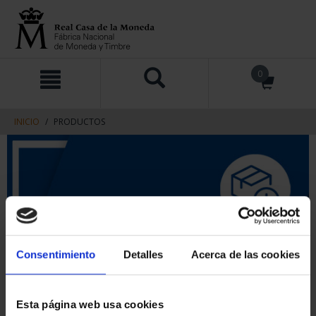
saltar
Saltar
0
al
al
contenido
men
de
navegacin
INICIO
PRODUCTOS
Consentimiento
Detalles
Acerca de las cookies
Esta página web usa cookies