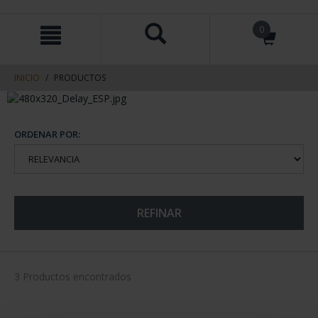
saltar
Saltar
0
al
al
contenido
men
de
navegacin
INICIO
PRODUCTOS
ORDENAR POR:
REFINAR
3 Productos encontrados