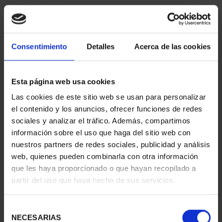
Consentimiento
Detalles
Acerca de las cookies
Esta página web usa cookies
Las cookies de este sitio web se usan para personalizar
CIUDADES PATRIMONIO
CIUDADES PATRIMONIO
el contenido y los anuncios, ofrecer funciones de redes
II - SALAMANCA
III - SEGOVIA
sociales y analizar el tráfico. Además, compartimos
73,00 €
73,00 €
información sobre el uso que haga del sitio web con
nuestros partners de redes sociales, publicidad y análisis
web, quienes pueden combinarla con otra información
que les haya proporcionado o que hayan recopilado a
partir del uso que haya hecho de sus servicios.
Selección
NECESARIAS
de