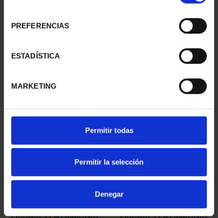
consentimiento
PREFERENCIAS
CIUDADES PATRIMONIO
CIUDADES PATRIMONIO
III - TARRAGONA
III - SEGOVIA
ESTADÍSTICA
73,00 €
73,00 €
MARKETING
Permitir todas
Permitir la selección
Denegar
CIUDADES PATRIMONIO
CIUDADES PATRIMONIO