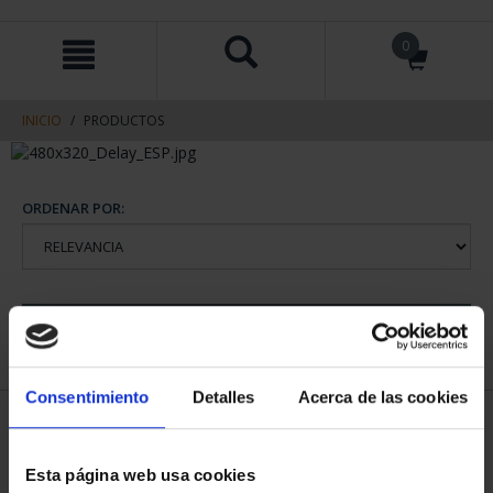
saltar
Saltar
0
al
al
contenido
men
de
navegacin
INICIO
PRODUCTOS
ORDENAR POR:
REFINAR
Consentimiento
Detalles
Acerca de las cookies
1 Productos encontrados
Esta página web usa cookies