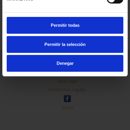
REFINAR
Permitir todas
Permitir la selección
Información General
Denegar
Contacto
Preguntas Frequentes (FAQs)
Aviso Legal
Condiciones Legales
Ayuda