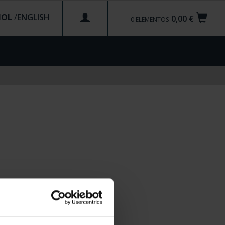
ÑOL
/
0,00 €
0
ELEMENTOS