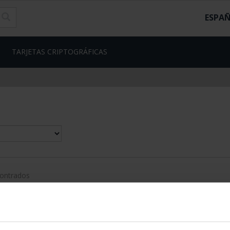
ESPA
TARJETAS CRIPTOGRÁFICAS
contrados