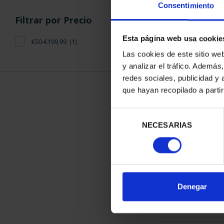
Consentimiento
Filtrar por Precio
Esta página web usa cookie
€50-€199,99
(1)
Las cookies de este sitio we
y analizar el tráfico. Ademá
PATRIMONIO 
redes sociales, publicidad y
EL ES
que hayan recopilado a parti
73,
Selección
NECESARIAS
de
consentimiento
ORDENAR POR:
Denegar