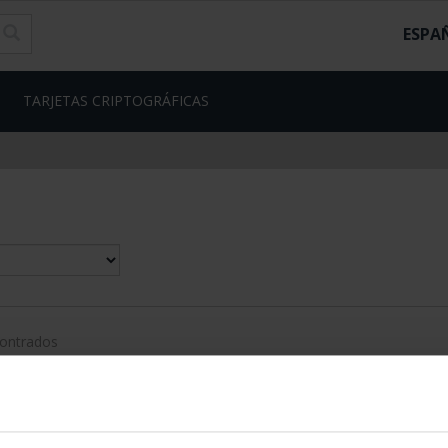
ESPA
TARJETAS CRIPTOGRÁFICAS
contrados