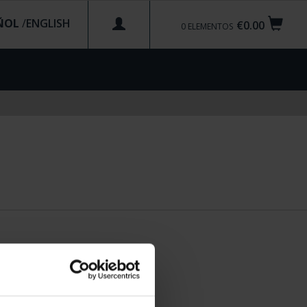
ÑOL
/
€0.00
0
ELEMENTOS