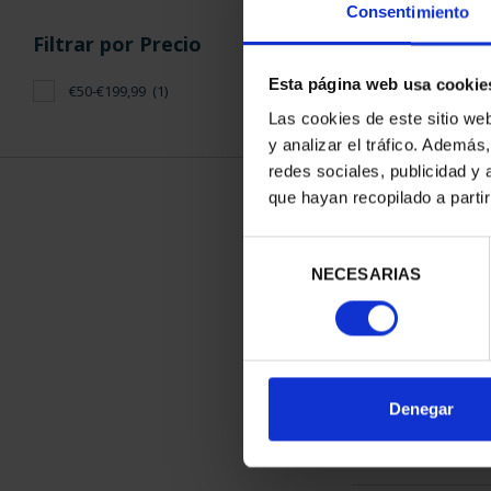
Consentimiento
Filtrar por Precio
Esta página web usa cookie
€50-€199,99
(1)
Las cookies de este sitio we
y analizar el tráfico. Ademá
CAPITALES 
redes sociales, publicidad y
ALIC
que hayan recopilado a parti
73,
Selección
NECESARIAS
de
consentimiento
ORDENAR POR:
Denegar