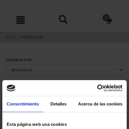
saltar
Saltar
0
al
al
contenido
men
de
navegacin
INICIO
PRODUCTOS
ORDENAR POR:
REFINAR
Consentimiento
Detalles
Acerca de las cookies
1 Productos encontrados
Esta página web usa cookies