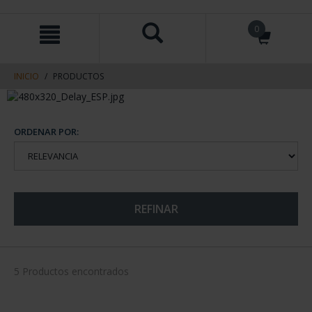
saltar
Saltar
0
al
al
contenido
men
de
navegacin
INICIO
PRODUCTOS
ORDENAR POR:
REFINAR
5 Productos encontrados