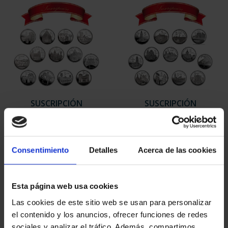
SUSCRIPCIÓN
SUSCRIPCIÓN
CAPITALES DE
CAPITALES DE
PROVINCIA 1
PROVINCIA 2
949,00 €
949,00 €
Consentimiento
Detalles
Acerca de las cookies
Sólo para usuarios
Sólo para usuarios
registrados
registrados
Esta página web usa cookies
Las cookies de este sitio web se usan para personalizar
el contenido y los anuncios, ofrecer funciones de redes
sociales y analizar el tráfico. Además, compartimos