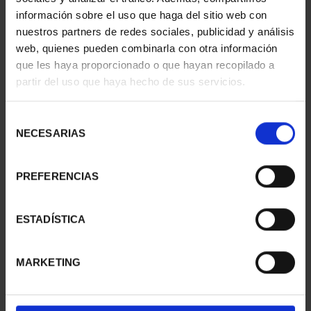
información sobre el uso que haga del sitio web con
nuestros partners de redes sociales, publicidad y análisis
web, quienes pueden combinarla con otra información
que les haya proporcionado o que hayan recopilado a
partir del uso que haya hecho de sus servicios.
SUSCRIPCIÓN
SUSCRIPCIÓN
CAPITALES DE
CAPITALES DE
PROVINCIA 3
PROVINCIA 4
Selección
949,00 €
949,00 €
NECESARIAS
de
consentimiento
Sólo para usuarios
Sólo para usuarios
registrados
registrados
PREFERENCIAS
ESTADÍSTICA
MARKETING