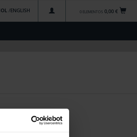
ÑOL
/
0,00 €
0
ELEMENTOS