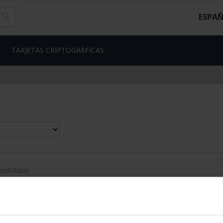
ESPA
TARJETAS CRIPTOGRÁFICAS
contrados