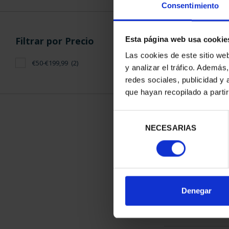
Consentimiento
Filtrar por Precio
Esta página web usa cookie
Las cookies de este sitio we
€50-€199,99
(2)
y analizar el tráfico. Ademá
CAPITALES 
redes sociales, publicidad y
LLE
que hayan recopilado a parti
73,
Selección
NECESARIAS
de
consentimiento
ORDENAR POR:
Denegar