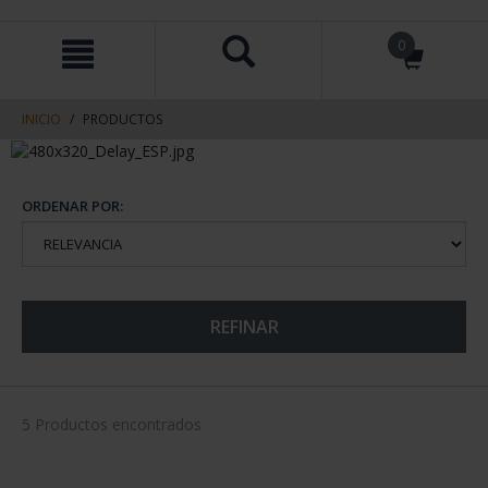
saltar
Saltar
0
al
al
contenido
men
de
navegacin
INICIO
PRODUCTOS
ORDENAR POR:
REFINAR
5 Productos encontrados