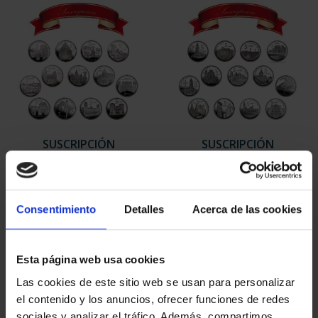
SUSCRIPCIÓN
SUSCRIPCIÓN
CAPITALES DE
CAPITALES DE
PROVINCIA 1
PROVINCIA 2
949,00 €
949,00 €
Consentimiento
Detalles
Acerca de las cookies
Sólo para usuarios
Sólo para usuarios
registrados
registrados
Esta página web usa cookies
Las cookies de este sitio web se usan para personalizar
el contenido y los anuncios, ofrecer funciones de redes
sociales y analizar el tráfico. Además, compartimos