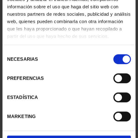
información sobre el uso que haga del sitio web con
nuestros partners de redes sociales, publicidad y análisis
web, quienes pueden combinarla con otra información
que les haya proporcionado o que hayan recopilado a
partir del uso que haya hecho de sus servicios.
SUSCRIPCIÓN
SUSCRIPCIÓN
CAPITALES DE
CAPITALES DE
PROVINCIA 3
PROVINCIA 4
Selección
949,00 €
949,00 €
NECESARIAS
de
consentimiento
Sólo para usuarios
Sólo para usuarios
registrados
registrados
PREFERENCIAS
ESTADÍSTICA
MARKETING