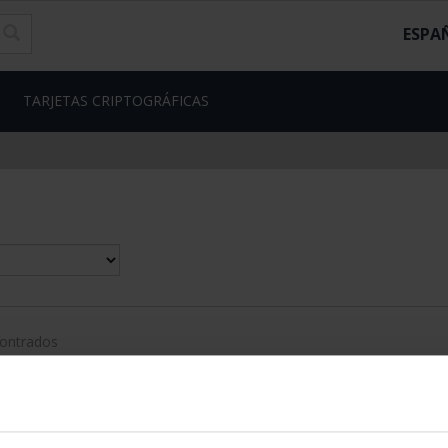
ESPA
TARJETAS CRIPTOGRÁFICAS
contrados