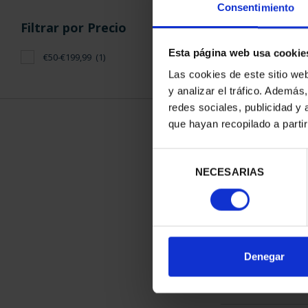
Consentimiento
Filtrar por Precio
Esta página web usa cookie
€50-€199,99
(1)
Las cookies de este sitio we
y analizar el tráfico. Ademá
CAPITALES 
redes sociales, publicidad y
MAD
que hayan recopilado a parti
73,
Selección
NECESARIAS
de
consentimiento
ORDENAR POR:
Denegar