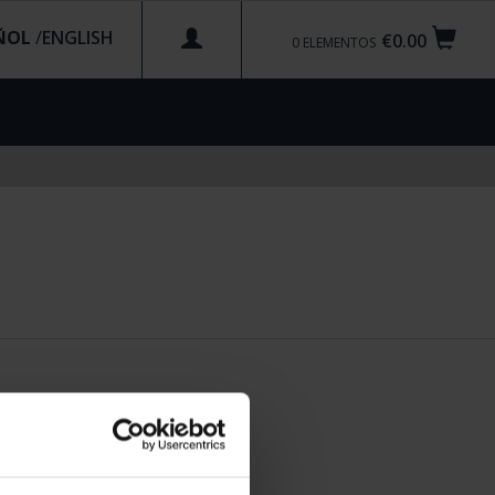
ÑOL
/
€0.00
0
ELEMENTOS