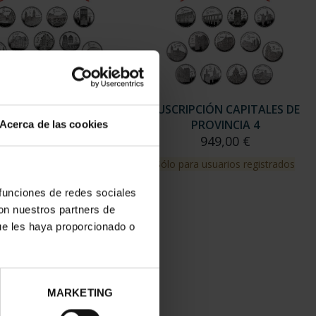
RIPCIÓN CAPITALES DE
SUSCRIPCIÓN CAPITALES DE
PROVINCIA 3
PROVINCIA 4
Acerca de las cookies
949,00 €
949,00 €
para usuarios registrados
Sólo para usuarios registrados
 funciones de redes sociales
con nuestros partners de
ue les haya proporcionado o
MARKETING