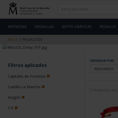
saltar
Saltar
al
al
contenido
men
de
navegacin
MONEDAS
MEDALLAS
ARTES GRÁFICAS
REGALOS
INICIO
PRODUCTOS
ORDENAR POR:
Filtros aplicados
Capitales de Provincia
Castilla-La Mancha
5 Productos en
Aragón
5 €