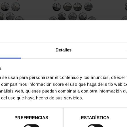
CAPITALES DE
SUSCRIPCIÓN CAPITALES DE
SUSC
NCIA 1
PROVINCIA 2
Detalles
00 €
949,00 €
ios registrados
Sólo para usuarios registrados
Sólo 
s
b se usan para personalizar el contenido y los anuncios, ofrecer
s, compartimos información sobre el uso que haga del sitio web 
 análisis web, quienes pueden combinarla con otra información q
r del uso que haya hecho de sus servicios.
PREFERENCIAS
ESTADÍSTICA