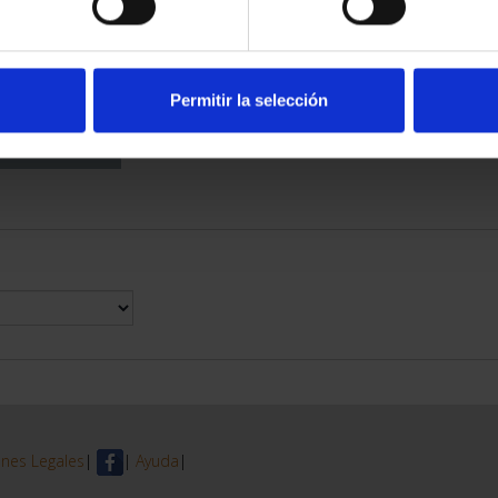
DE PROVINCIA
 COMPLET...
6,00 €
Permitir la selección
nes Legales
|
|
Ayuda
|