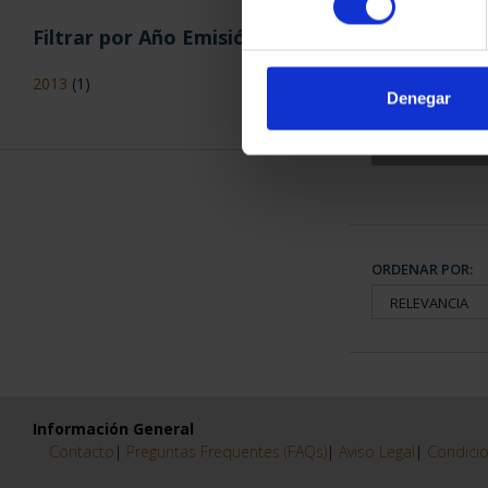
Filtrar por Año Emisión
CAPITALES 
COLECCION
2013
(1)
3.79
Denegar
ORDENAR POR:
Información General
Contacto
|
Preguntas Frequentes (FAQs)
|
Aviso Legal
|
Condicio