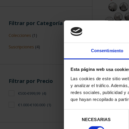
Filtrar por Categoría
Colecciones
(1)
SUSCRIPCIÓN 
Suscripciones
(4)
PROVI
Consentimiento
949,
Sólo para usuar
Esta página web usa cookie
Las cookies de este sitio we
Filtrar por Precio
y analizar el tráfico. Ademá
redes sociales, publicidad y
€500-€999,99
(4)
que hayan recopilado a parti
€1.000-€100.000
(1)
Selección
NECESARIAS
de
consentimiento