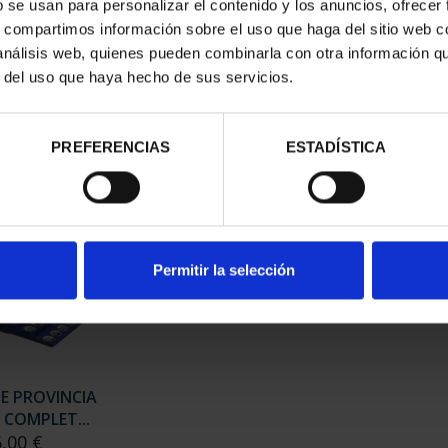
b se usan para personalizar el contenido y los anuncios, ofrecer
s, compartimos información sobre el uso que haga del sitio web 
 análisis web, quienes pueden combinarla con otra información q
 CAPITALES DE
SUSCRIPCIÓN CAPITALES DE
SUSC
r del uso que haya hecho de sus servicios.
NCIA 1
PROVINCIA 2
,00 €
949,00 €
rios registrados
Sólo para usuarios registrados
Sólo 
PREFERENCIAS
ESTADÍSTICA
Permitir la selección
DE PROVINCIA
 COMPLET...
6,00 €