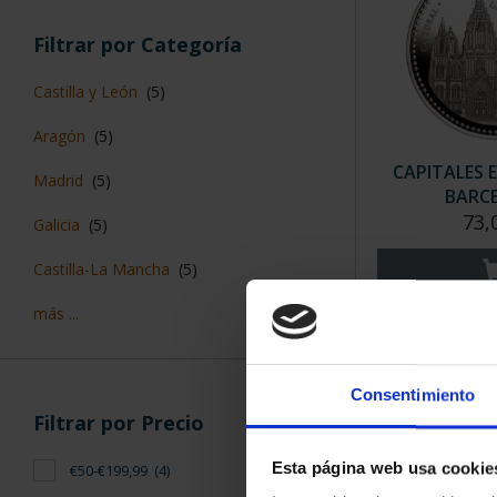
Filtrar por Categoría
Castilla y León
(5)
Aragón
(5)
CAPITALES 
Madrid
(5)
BARC
73,
Galicia
(5)
Castilla-La Mancha
(5)
más ...
Consentimiento
Filtrar por Precio
Esta página web usa cookie
€50-€199,99
(4)