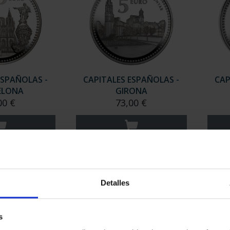
ESPAÑOLAS -
CAPITALES ESPAÑOLAS -
CAP
ELONA
GIRONA
00 €
73,00 €
Detalles
s