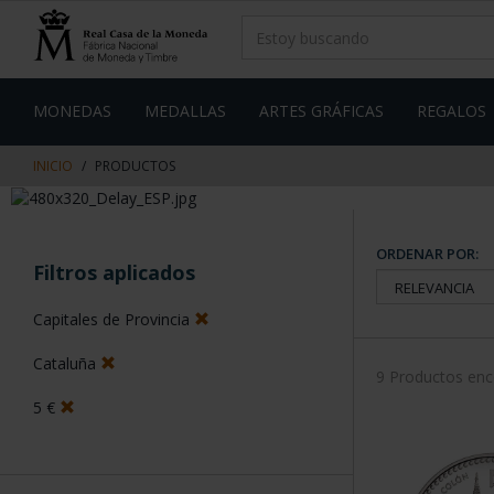
saltar
Saltar
al
al
contenido
men
de
navegacin
MONEDAS
MEDALLAS
ARTES GRÁFICAS
REGALOS
INICIO
PRODUCTOS
ORDENAR POR:
Filtros aplicados
Capitales de Provincia
Cataluña
9 Productos en
5 €