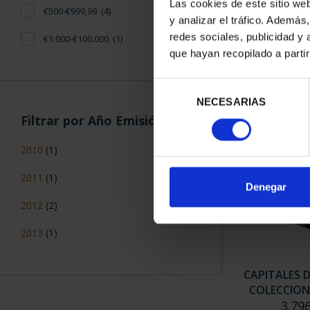
Las cookies de este sitio we
€500-€999,99
(4)
y analizar el tráfico. Ademá
redes sociales, publicidad y
€1.000-€100.000
(1)
SUSCRIPCIÓN
que hayan recopilado a parti
PROVI
949
Selección
Sólo para usua
NECESARIAS
de
Filtrar por Año Emisión
consentimiento
2010
(1)
2011
(1)
Denegar
2012
(2)
2013
(1)
CAPITALES 
COLECCION
3.79