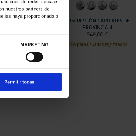
 funciones de redes sociales
con nuestros partners de
ue les haya proporcionado o
RIPCIÓN CAPITALES DE
SUSCRIPCIÓN CAPITALES DE
PROVINCIA 3
PROVINCIA 4
949,00 €
949,00 €
para usuarios registrados
Sólo para usuarios registrados
MARKETING
Permitir todas