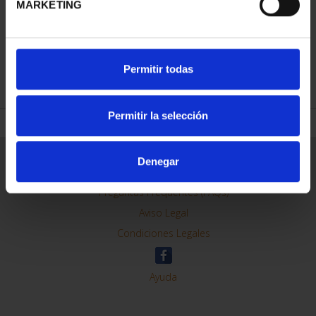
MARKETING
REFINAR
Permitir todas
Permitir la selección
Información General
Denegar
Contacto
Preguntas Frequentes (FAQs)
Aviso Legal
Condiciones Legales
Ayuda