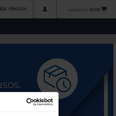
ÑOL
/
€0.00
0
ELEMENTOS