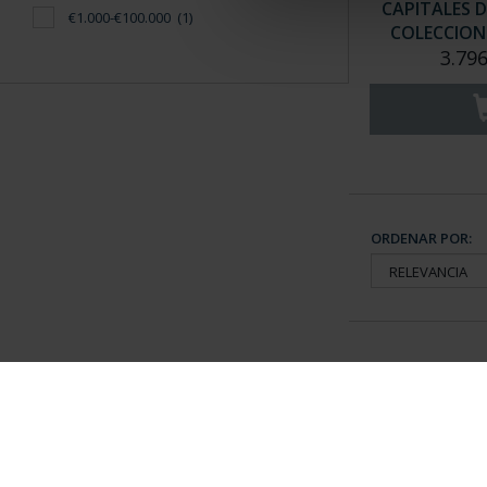
CAPITALES D
€1.000-€100.000
(1)
COLECCION 
3.796
ORDENAR POR:
Información General
Contacto
|
Preguntas Frequentes (FAQs)
|
Aviso Legal
|
Condicio