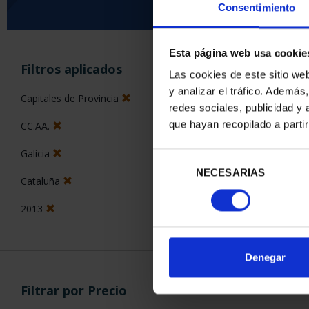
Consentimiento
Esta página web usa cookie
ORDENAR POR:
Filtros aplicados
Las cookies de este sitio we
y analizar el tráfico. Ademá
Capitales de Provincia
redes sociales, publicidad y
que hayan recopilado a parti
CC.AA.
1 Productos en
Galicia
Selección
NECESARIAS
de
Cataluña
consentimiento
2013
Denegar
Filtrar por Precio