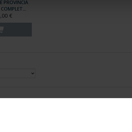
E PROVINCIA
COMPLET...
,00 €
nes Legales
|
|
Ayuda
|