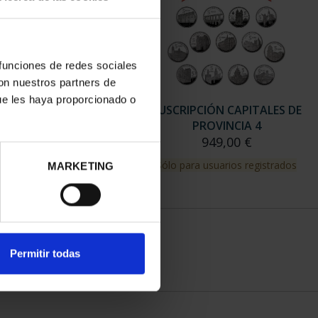
 funciones de redes sociales
con nuestros partners de
ue les haya proporcionado o
RIPCIÓN CAPITALES DE
SUSCRIPCIÓN CAPITALES DE
PROVINCIA 3
PROVINCIA 4
949,00 €
949,00 €
para usuarios registrados
Sólo para usuarios registrados
MARKETING
Permitir todas