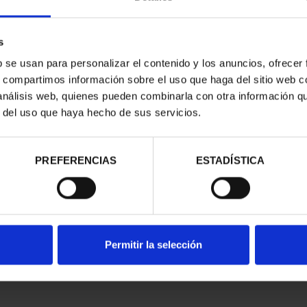
s
b se usan para personalizar el contenido y los anuncios, ofrecer
s, compartimos información sobre el uso que haga del sitio web 
 análisis web, quienes pueden combinarla con otra información q
CAPITALES DE
SUSCRIPCIÓN CAPITALES DE
SUSC
r del uso que haya hecho de sus servicios.
NCIA 1
PROVINCIA 2
00 €
949,00 €
ios registrados
Sólo para usuarios registrados
Sólo 
PREFERENCIAS
ESTADÍSTICA
Permitir la selección