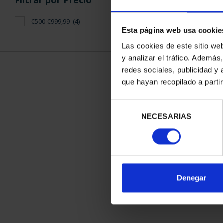
Filtrar por Precio
€500-€999,99
(4)
Esta página web usa cookie
Las cookies de este sitio we
y analizar el tráfico. Ademá
redes sociales, publicidad y
SUSCRIPCIÓN 
que hayan recopilado a parti
PROVI
949,
Selección
Sólo para usuar
NECESARIAS
de
consentimiento
ORDENAR POR:
Denegar