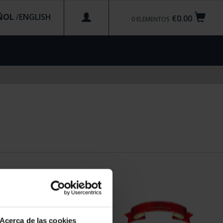
ÑOL
/
€0.00
0
ELEMENTOS
Acerca de las cookies